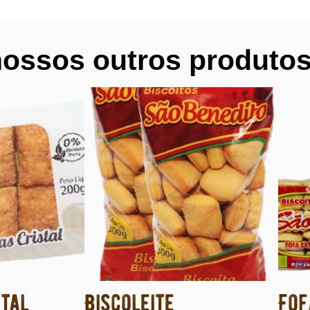
ossos outros produto
stal
Biscoleite
Fof