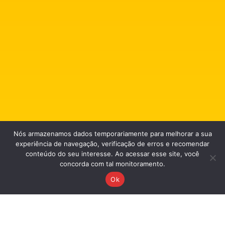
Precisa entrar em Contato?
Nós armazenamos dados temporariamente para melhorar a sua
experiência de navegação, verificação de erros e recomendar
Queremos ouvi-lo. Críticas, sugestões, pedidos e
conteúdo do seu interesse. Ao acessar esse site, você
outras informações são bem-vindas!
concorda com tal monitoramento.
Ok
Clique Aqui