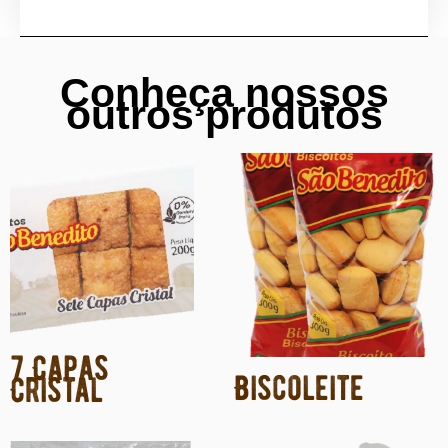
Conheça nossos
outros produtos
7 Capas
Biscoleite
Cristal